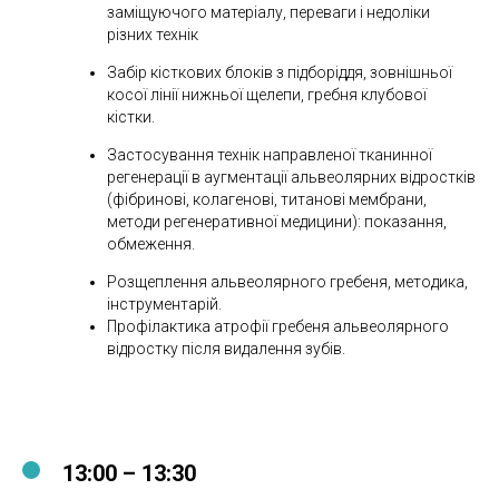
заміщуючого матеріалу, переваги і недоліки
різних технік
Забір кісткових блоків з підборіддя, зовнішньої
косої лінії нижньої щелепи, гребня клубової
кістки.
Застосування технік направленої тканинної
регенерації в аугментації альвеолярних відростків
(фібринові, колагенові, титанові мембрани,
методи регенеративної медицини): показання,
обмеження.
Розщеплення альвеолярного гребеня, методика,
інструментарій.
Профілактика атрофії гребеня альвеолярного
відростку після видалення зубів.
13:00 – 13:30