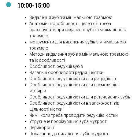
10:00-15:00
Видалення зубів з мінімальною травмою
Анатомічні особливості щелеп які треба
враховувати при видаленні зубів з мінімальною
травмою
Інструменти для видалення зубів з мінімальною
травмою
Методи видалення зубів з мінімальною травмою
та їх особливості
Особливості редукції зубів
Загальні особливості редукції кістки
Особливості редукції кістки для різців, іклів
Особливості редукції кістки для премолярів і
молярів
Особливості редукції кістки для ретенованих зубів
Особливості редукції кістки в залежності від
щільності кістки
Чим і коли треба проводити редукцію кістки
Утруднене прорізування зуба мудрості
Перикороніт
Показання до видалення зубів мудрості