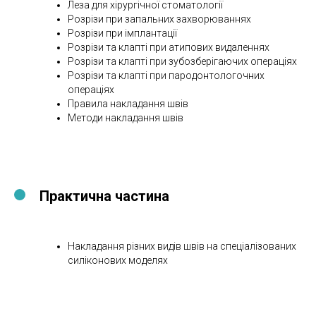
Леза для хірургічної стоматології
Розрізи при запальних захворюваннях
Розрізи при імплантації
Розрізи та клапті при атипових видаленнях
Розрізи та клапті при зубозберігаючих операціях
Розрізи та клапті при пародонтологочних
операціях
Правила накладання швів
Методи накладання швів
Практична частина
Накладання різних видів швів на спеціалізованих
силіконових моделях