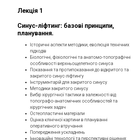
Лекція 1
Синус-ліфтинг: базові принципи,
планування.
Історичні аспекти методики, еволюція технічних
підходів
Біологічні, фізіологічні та анатомо-топографічні
особливості верхньощелепного синуса
Показання та протипоказання до відкритого та
закритого синус-ліфтингу
Інструментарій для закритого синусу
Методики закритого синусу
Вибір хірургічної тактики в залежності від
топографо-анатомічних особливостей та
хірургічних задач
Остеопластичні матеріали
Оцінка клінічної картини в плануванні
оперативного втручання
Попередження ускладнень
Інноваційні технології та перспективні рішення: