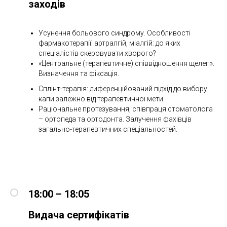
заходів
Усунення больового синдрому. Особливості
фармакотерапії: артралгій, міалгій: до яких
спеціалістів скеровувати хворого?
«Центральне (терапевтичне) співвідношення щелеп».
Визначення та фіксація.
Сплінт-терапія: диференційований підхід до вибору
капи залежно від терапевтичної мети.
Раціональне протезування, співпраця стоматолога
– ортопеда та ортодонта. Залучення фахівців
загально-терапевтичних спеціальностей.
18:00 – 18:05
Видача сертифікатів